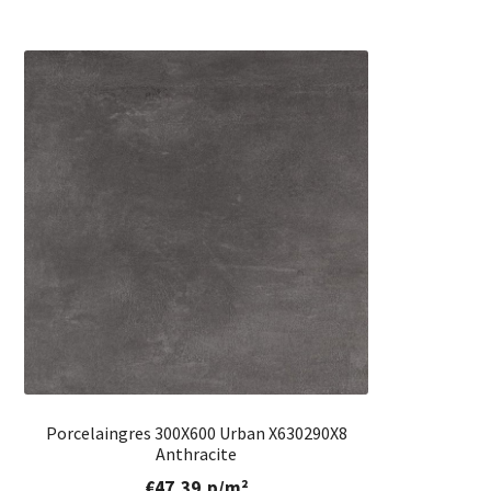
Porcelaingres 300X600 Urban X630290X8
Anthracite
€
47,39
p/m²