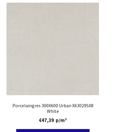
Porcelaingres 300X600 Urban X630295X8
White
€
47,39
p/m²