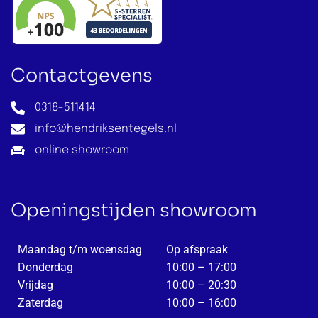
Vanhuus Bourgonda
Portland Travertine
Vanhuus Calco
Raw
Vanhuus Dalia
ReSource
Contactgevens
Vanhuus Florence
Rib
Vanhuus Mabelle
Shapes
0318-511414
Vanhuus Medina
Sweets
info@hendriksentegels.nl
Vanhuus Meteor
online showroom
Terrazzo
Vanhuus Resina
Traverlime
Vanhuus Terrace
Villa
Openingstijden showroom
Woodcirkle
Maandag t/m woensdag
Op afspraak
Donderdag
10:00 – 17:00
Vrijdag
10:00 – 20:30
Zaterdag
10:00 – 16:00