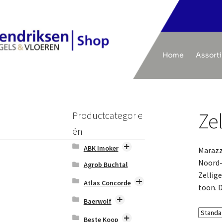
Home
Assort
Zel
Productcategorie
ën
ABK Imoker
Marazz
Ghost
Noord-
Agrob Buchtal
Interno 9
Zellig
Atlas Concorde
toon. D
Lab325
Atlas Concorde
Baerwolf
3D Wall Carve
Play
Baerwolf
Atlas Concorde
Beste Koop
Bamboo