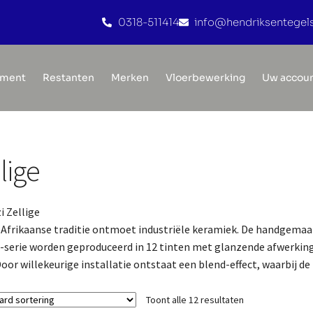
0318-511414
info@hendriksentegels
iment
Restanten
Merken
Vloerbewerking
Uw accou
lige
i Zellige
Afrikaanse traditie ontmoet industriële keramiek. De handgemaa
e-serie worden geproduceerd in 12 tinten met glanzende afwerking 
oor willekeurige installatie ontstaat een blend-effect, waarbij de 
Toont alle 12 resultaten