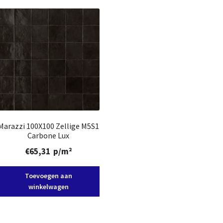
Marazzi 100X100 Zellige M5S1
Carbone Lux
€
65,31
p/m²
Toevoegen aan
winkelwagen