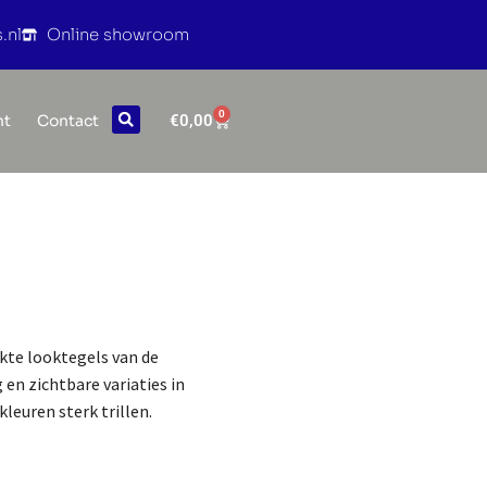
.nl
Online showroom
0
€
0,00
nt
Contact
kte looktegels van de
en zichtbare variaties in
kleuren sterk trillen.