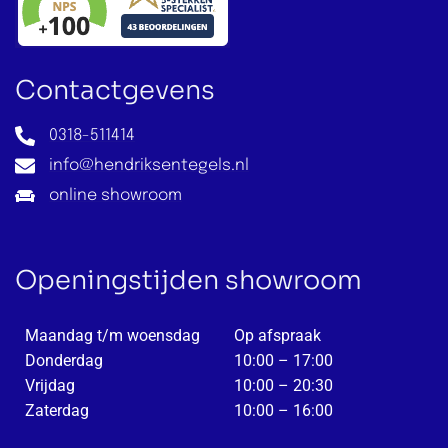
Portland Travertine
Vanhuus Calco
Raw
Vanhuus Dalia
ReSource
Contactgevens
Vanhuus Florence
Rib
Vanhuus Mabelle
Shapes
0318-511414
Vanhuus Medina
Sweets
info@hendriksentegels.nl
Vanhuus Meteor
online showroom
Terrazzo
Vanhuus Resina
Traverlime
Vanhuus Terrace
Villa
Openingstijden showroom
Woodcirkle
Maandag t/m woensdag
Op afspraak
Donderdag
10:00 – 17:00
Vrijdag
10:00 – 20:30
Zaterdag
10:00 – 16:00